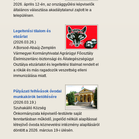
2026. április 12-én, az országgyűlési képviselők
általános választása akadálytalanul zajlott le a
településen.
Legeltetési tilalom és
ebzárlat
(2026.03.26.)
A Borsod-Abaúj-Zemplén
Vármegyei Kormányhivatal Agrárügyi Főosztály
Élelmiszerlánc-biztonsági és Állategészségügyi
Osztálya ebzárlatot és legeltetési tilalmat rendelt el
a rókák és más ragadozók veszettség elleni
immunizálása miatt.
Pályázati felhívások óvodai
munkakörök betöltésére
(2026.03.19.)
Szuhakálló Község
Önkormányzata képviselő-testülete saját
fenntartásban működő, jogelőd nélküli alapítással
létrejövő óvoda köznevelési intézmény alapításáról
döntött a 2026. március 19-i ülésén.