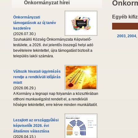
Önkorm
Önkormányzat hírei
Egyéb kifiz
Önkormányzati
támogatások az új tanév
kezdetére
(2026.07.30.)
2003
,
2004
,
Szuhakálló Község Önkormányzata Képviselő-
testülete, a 2026. évi jelentős összegű helyi adó
bevételeire tekintettel, újra támogatást biztosít a
település lakói számára.
Változik hivatali ügyintézés
rendje a rendkívüli időjárás
miatt
(2026.06.29.)
A Kormány a tegnapi nap folyamán a közszférában
otthoni munkavégzést rendelt el, a rendkívüli
hőségre tekintettel, erre kérve minden munkáltatót.
Lezajlott az országgyűlési
képviselők 2026. évi
általános választása
(2026.04.15.)