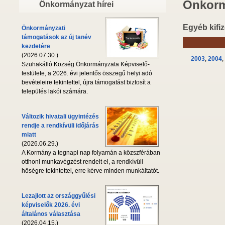
Önkorm
Önkormányzat hírei
Egyéb kifiz
Önkormányzati
támogatások az új tanév
kezdetére
(2026.07.30.)
2003
,
2004
,
Szuhakálló Község Önkormányzata Képviselő-
testülete, a 2026. évi jelentős összegű helyi adó
bevételeire tekintettel, újra támogatást biztosít a
település lakói számára.
Változik hivatali ügyintézés
rendje a rendkívüli időjárás
miatt
(2026.06.29.)
A Kormány a tegnapi nap folyamán a közszférában
otthoni munkavégzést rendelt el, a rendkívüli
hőségre tekintettel, erre kérve minden munkáltatót.
Lezajlott az országgyűlési
képviselők 2026. évi
általános választása
(2026.04.15.)