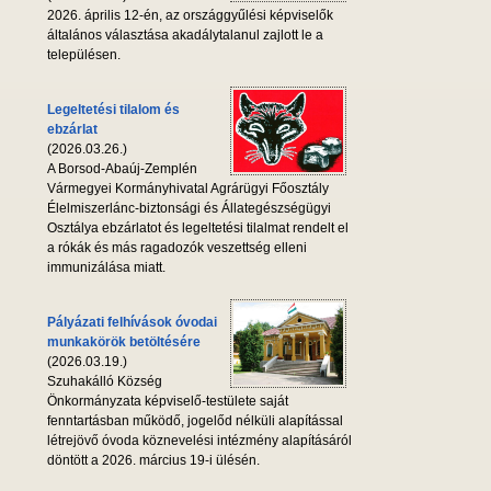
2026. április 12-én, az országgyűlési képviselők
általános választása akadálytalanul zajlott le a
településen.
Legeltetési tilalom és
ebzárlat
(2026.03.26.)
A Borsod-Abaúj-Zemplén
Vármegyei Kormányhivatal Agrárügyi Főosztály
Élelmiszerlánc-biztonsági és Állategészségügyi
Osztálya ebzárlatot és legeltetési tilalmat rendelt el
a rókák és más ragadozók veszettség elleni
immunizálása miatt.
Pályázati felhívások óvodai
munkakörök betöltésére
(2026.03.19.)
Szuhakálló Község
Önkormányzata képviselő-testülete saját
fenntartásban működő, jogelőd nélküli alapítással
létrejövő óvoda köznevelési intézmény alapításáról
döntött a 2026. március 19-i ülésén.